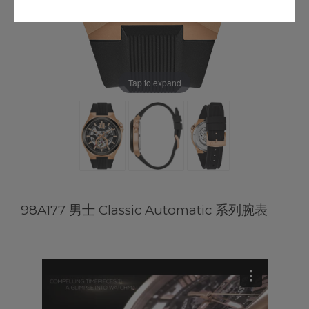
Tap to expand
98A177 男士 Classic Automatic 系列腕表