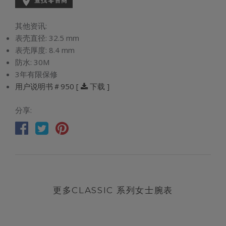

查找零售商
其他资讯:
表壳直径:
32.5 mm
表壳厚度:
8.4 mm
防水:
30M
3年有限保修
用户说明书＃950 [
下载 ]
分享:
更多CLASSIC 系列女士腕表