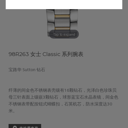
Tap to expand
98R263 女士 Classic 系列腕表
宝路华 Sutton 钻石
纤薄的间金色不锈钢表壳镶有16颗钻石，光泽白色珍珠贝
母三针表面上镶嵌3颗钻石，球形蓝宝石水晶表镜，间金色
不锈钢表带配按钮式蝴蝶扣，石英机芯，防水深度达30
米。