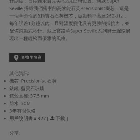
針刻度，日期顯示窗完美地設在3時位置。新款 Super
Seville 搭載我們獨家的高效能石英Precisionist機芯，這是
一個革命性的8顆寶石石英機芯，振動頻率高達262kHz，
每年誤差1分鐘以內，且對溫度變化具有更強的抵抗力，並
配備滑動式秒針。戴上寶路華Super Seville系列男士腕錶展
現出一種輕松而優雅的風格。

查找零售商
其他資訊:
機芯:
Precisionist 石英
錶鏡:
藍寶石玻璃
錶殼直徑:
37.5 mm
防水:
30M
3年有限保修
用戶說明書＃927 [
下載 ]
分享: