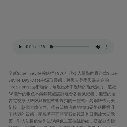
全新Super Seville腕錶從1970年代令人驚豔的寶路華Super
Seville Day-Date中汲取靈感，將復古美學與最先進的
Precisionist技術融合，展現出永不過時的現代魅力。這款
38毫米的銀色不銹鋼錶殼設計適合各種佩戴者，無縫的復
古電視形狀錶殼與按壓式蝴蝶扣的一體式不銹鋼錶帶完美
銜接，彰顯大膽個性。帶有凹槽邊緣的精緻硬幣錶圈提升
了錶殼的質感，圍繞著平面藍寶石錶鏡及其日期放大顯示
窗。引人注目的錶盤呈現綠色垂直拉絲飾紋，搭配拋光指