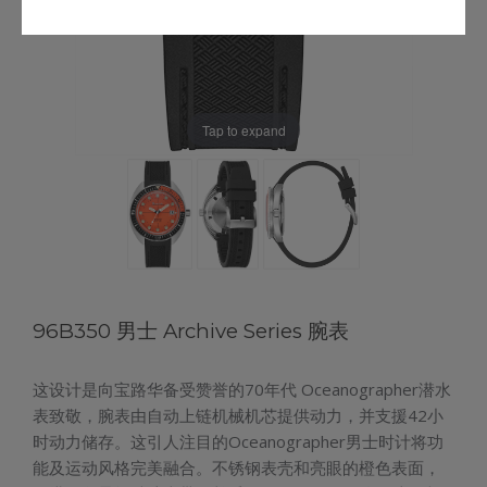
Tap to expand
96B350 男士 Archive Series 腕表
这设计是向宝路华备受赞誉的70年代 Oceanographer潜水
表致敬，腕表由自动上链机械机芯提供动力，并支援42小
时动力储存。这引人注目的Oceanographer男士时计将功
能及运动风格完美融合。不锈钢表壳和亮眼的橙色表面，