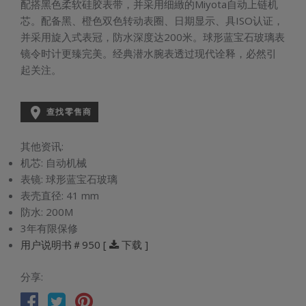
配搭黑色柔软硅胶表带，并采用细緻的Miyota自动上链机
芯。配备黑、橙色双色转动表圈、日期显示、具ISO认证，
并采用旋入式表冠，防水深度达200米。球形蓝宝石玻璃表
镜令时计更臻完美。经典潜水腕表透过现代诠释，必然引
起关注。

查找零售商
其他资讯:
机芯:
自动机械
表镜:
球形蓝宝石玻璃
表壳直径:
41 mm
防水:
200M
3年有限保修
用户说明书＃950 [
下载 ]
分享: